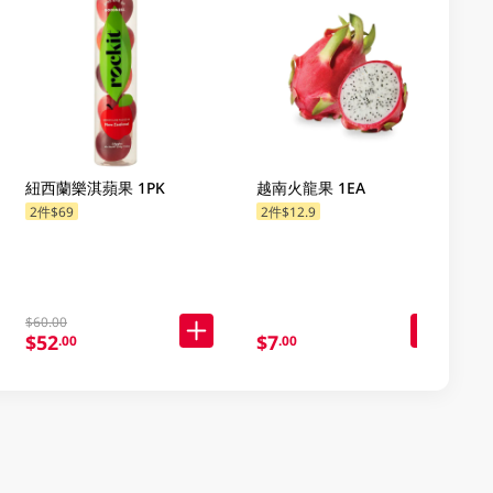
紐西蘭樂淇蘋果 1PK
越南火龍果 1EA
2件$69
2件$12.9
$60.00
$52
$7
.00
.00