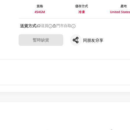
規格
儲存方式
產地
454GM
冷凍
United Stat
送貨方式
送貨
門市自取
暫時缺貨
同朋友分享