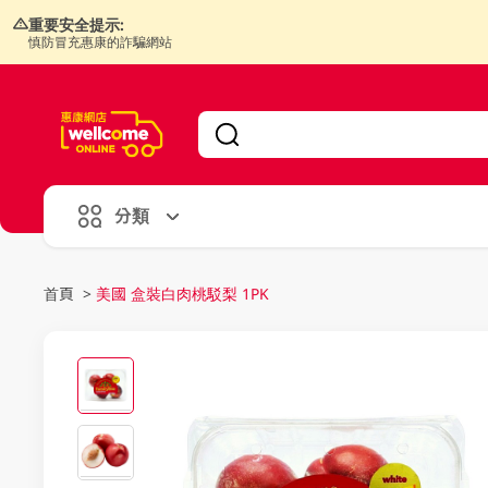
重要安全提示:
慎防冒充惠康的詐騙網站
V
alid Until 30 June 2026
分類
首頁
>
美國 盒裝白肉桃駁梨 1PK