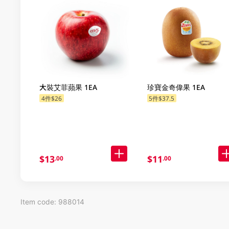
大裝艾菲蘋果 1EA
珍寶金奇偉果 1EA
4件$26
5件$37.5
$13
$11
.00
.00
Item code: 988014