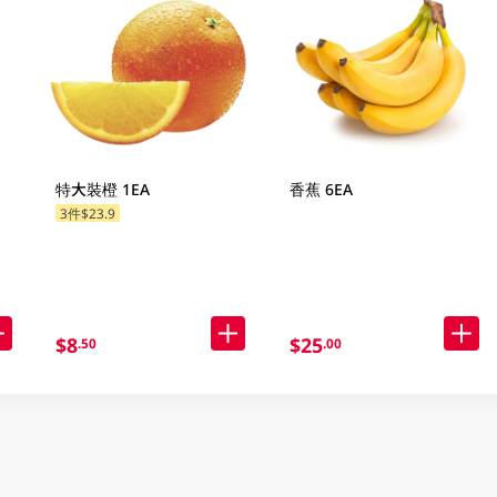
特大裝橙 1EA
香蕉 6EA
3件$23.9
$8
$25
.50
.00