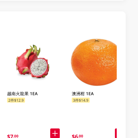
越南火龍果 1EA
澳洲柑 1EA
2件$12.9
3件$14.9
$7
$6
.00
.00