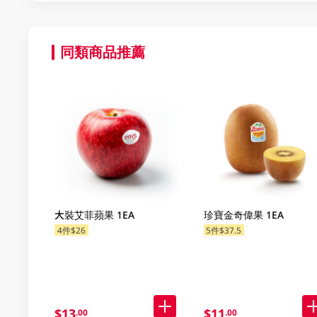
同類商品推薦
大裝艾菲蘋果 1EA
珍寶金奇偉果 1EA
4件$26
5件$37.5
$13
$11
.00
.00