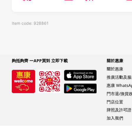
Item code: 928861
夠抵夠齊 一APP買到 立即下載
關於惠康
關於惠康
推廣活動及服
惠康 Whats
門市退/換貨
門店位置
牌照及許可證
加入我們