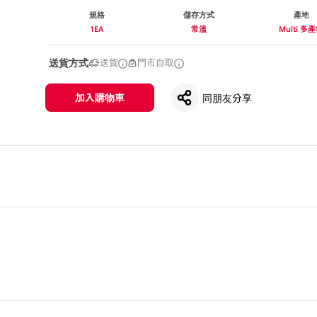
規格
儲存方式
產地
1EA
常溫
Multi 多
送貨方式
送貨
門市自取
加入購物車
同朋友分享