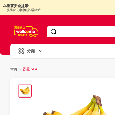
重要安全提示:
慎防冒充惠康的詐騙網站
V
alid Until 30 June 2026
分類
香蕉 6EA
首頁
>