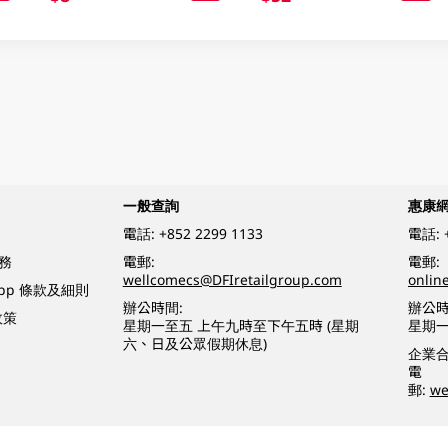
一般查詢
惠康
電話:
+852 2299 1133
電話:
務
電郵:
電郵:
wellcomecs@DFIretailgroup.com
onlin
App 條款及細則
辦公時間:
辦公時
政策
星期一至五 上午九時至下午五時 (星期
星期一
六、日及公眾假期休息)
企業
電
郵:
we