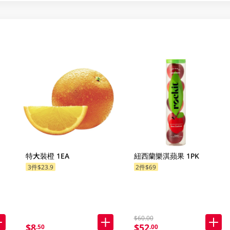
特大裝橙 1EA
紐西蘭樂淇蘋果 1PK
3件$23.9
2件$69
$60.00
$8
$52
.50
.00