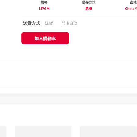
規格
儲存方式
產地
187GM
急凍
China
送貨方式
送貨
門市自取
加入購物車