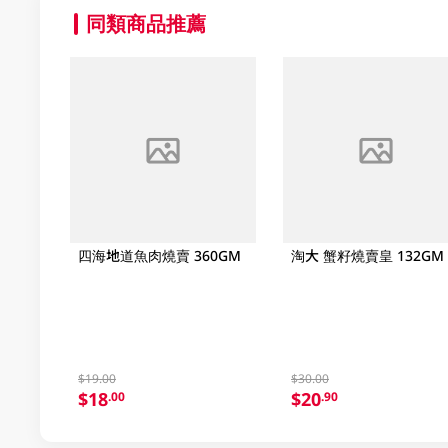
同類商品推薦
四海地道魚肉燒賣 360GM
淘大 蟹籽燒賣皇 132GM
$19.00
$30.00
$18
$20
.00
.90