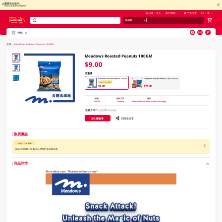
重要安全提示:
慎防冒充惠康的詐騙網站
註冊 | 登入
客戶幫助
門店位置
EN | 中
送貨
分類
V
alid Until 30 June 2026
首頁
>
Meadows Roasted Peanuts 100GM
Meadows Roasted Peanuts 100GM
$9.00
可選擇
Meadows Roasted Peanuts 100GM
Meadows Roasted Peanuts Case 10x100G
Buy 3 for $22.5
$9.00
$71.00
規格
儲存方式
產地
100GM
Ambient
Please refer to actual product packaging
送貨方式
送貨
門市自取
加入購物車
同朋友分享
推廣優惠
Buy 3 for $22.5
Buy 3 item(s) for $22.5, While stocks last.
商品詳情
Also sold by case. "Photo for reference only."