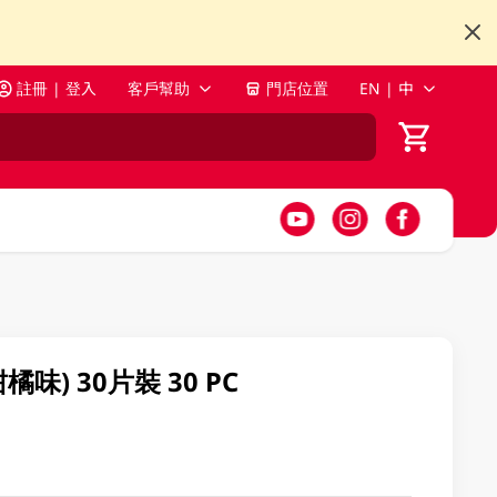
註冊 | 登入
客戶幫助
門店位置
EN | 中
橘味) 30片裝 30 PC