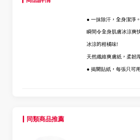
● 一抹除汗，全身潔淨
瞬間令全身肌膚冰涼爽
冰涼的柑橘味!
天然纖維爽膚紙，柔韌
● 揭開貼紙，每張只可
同類商品推薦