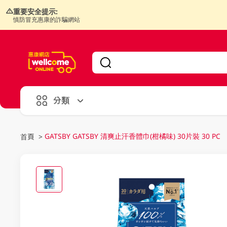
重要安全提示:
慎防冒充惠康的詐騙網站
V
alid Until 30 June 2026
分類
GATSBY GATSBY 清爽止汗香體巾(柑橘味) 30片裝 30 PC
首頁
>