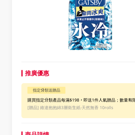
推廣優惠
指定分類送贈品
購買指定分類產品每滿$198，即送1件人氣贈品；數量有
[贈品]
維達抱抱綿3層衛生紙-天然無香 10rolls
商品詳情