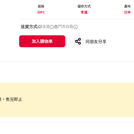
規格
儲存方式
產地
30PC
常溫
日本
送貨方式
送貨
門市自取
加入購物車
同朋友分享
限，售完即止