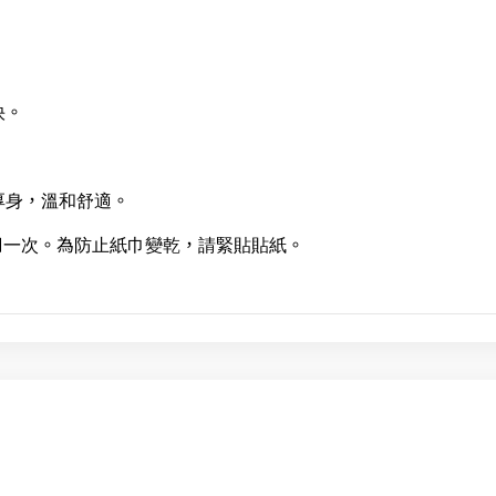
。
快。
厚身，溫和舒適。
用一次。為防止紙巾變乾，請緊貼貼紙。