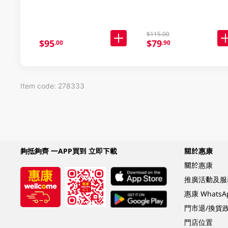
$115.00
$95
$79
.00
.90
Item code: 278333
夠抵夠齊 一APP買到 立即下載
關於惠康
關於惠康
推廣活動及服
惠康 Whats
門市退/換貨
門店位置