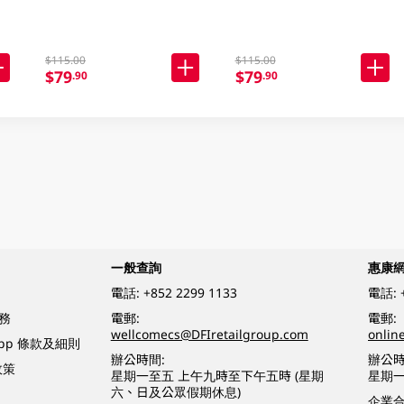
$115.00
$115.00
$79
$79
.90
.90
一般查詢
惠康
電話:
+852 2299 1133
電話:
務
電郵:
電郵:
wellcomecs@DFIretailgroup.com
onlin
App 條款及細則
辦公時間:
辦公時
政策
星期一至五 上午九時至下午五時 (星期
星期一
六、日及公眾假期休息)
企業