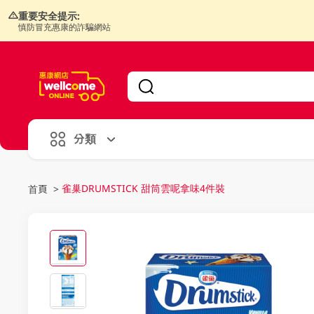
重要安全提示:
慎防冒充惠康的詐騙網站
V
alid Until 30 June 2026
分類
雀巢DRUMSTICK 甜筒雲呢拿味4件裝
首頁
>