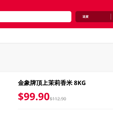
送貨
金象牌頂上茉莉香米 8KG
$99.90
$112.90