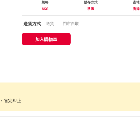
規格
儲存方式
產地
8KG
常溫
香港
送貨方式
送貨
門市自取
加入購物車
限，售完即止