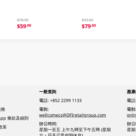
$78.90
$93.00
$59
$79
.90
.00
一般查詢
惠康
電話:
+852 2299 1133
電話
服務
電郵:
電郵
wellcomecs@DFIretailgroup.com
onl
sApp 條款及細則
辦公時間:
辦公
政策
星期一至五 上午九時至下午五時 (星期
星期
六、日及公眾假期休息)