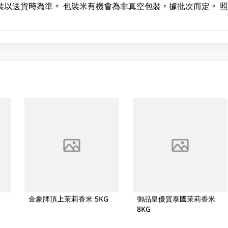
裝以送貨時為準。 包裝米有機會為非真空包裝，據批次而定。 
金象牌頂上茉莉香米 5KG
御品皇優質泰國茉莉香米
8KG