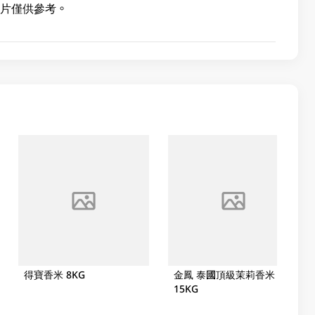
照片僅供參考。
得寶香米 8KG
金鳳 泰國頂級茉莉香米
15KG