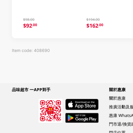
$98.00
$194.00
$92
$162
.00
.00
Item code: 408690
品味超市 一APP到手
關於惠康
關於惠康
推廣活動及
惠康 What
門市退/換貨
門店位置