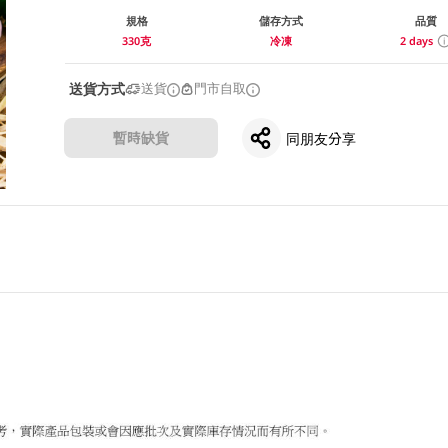
規格
儲存方式
品質
330克
冷凍
2 days
送貨方式
送貨
門市自取
暫時缺貨
同朋友分享