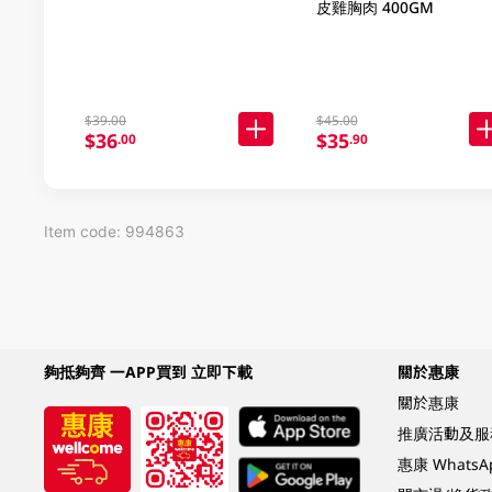
皮雞胸肉 400GM
$39.00
$45.00
$36
$35
.00
.90
Item code: 994863
夠抵夠齊 一APP買到 立即下載
關於惠康
關於惠康
推廣活動及服
惠康 Whats