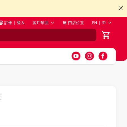
註冊 | 登入
客戶幫助
門店位置
EN | 中
克