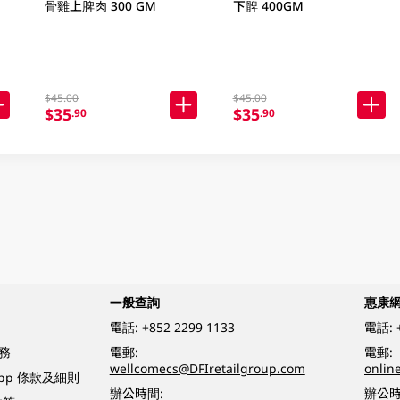
骨雞上脾肉 300 GM
下髀 400GM
$45.00
$45.00
$35
$35
.90
.90
一般查詢
惠康
電話:
+852 2299 1133
電話:
務
電郵:
電郵:
wellcomecs@DFIretailgroup.com
onlin
App 條款及細則
辦公時間:
辦公時