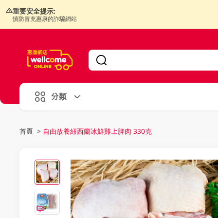
重要安全提示:
慎防冒充惠康的詐騙網站
V
alid Until 30 June 2026
分類
首頁
>
自由放養紐西蘭冰鮮雞上脾肉 330克