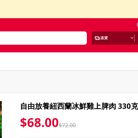
送貨
自由放養紐西蘭冰鮮雞上脾肉 330
$68.00
$72.00