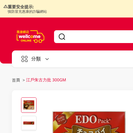
重要安全提示:
慎防冒充惠康的詐騙網站
V
alid Until 30 June 2026
分類
江戶朱古力批 300GM
首頁
>