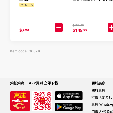
隨機發放)
2件$13.9
$152.00
$7
$148
.90
.00
Item code: 388710
夠抵夠齊 一APP買到 立即下載
關於惠康
關於惠康
推廣活動及服
惠康 Whats
門市退/換貨