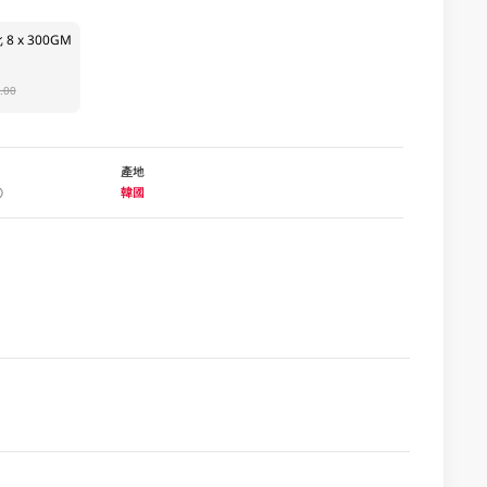
 x 300GM
.00
產地
韓國