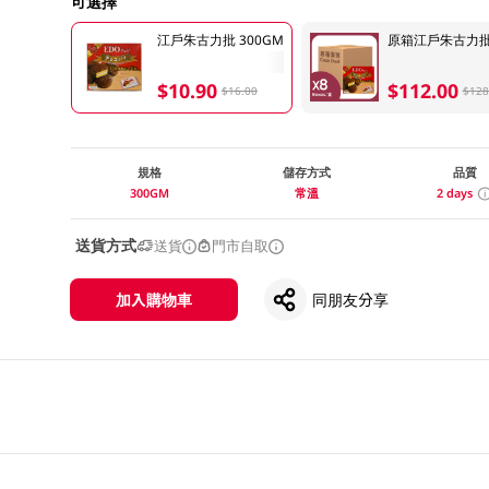
可選擇
江戶朱古力批 300GM
原箱江戶朱古力批 8
$10.90
$112.00
$16.00
$128
規格
儲存方式
品質
300GM
常溫
2 days
送貨方式
送貨
門市自取
加入購物車
同朋友分享