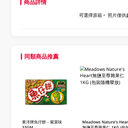
商品詳情
可選擇原箱。 照片僅供
同類商品推薦
東洋牌魚仔餅－紫菜味
Meadows Nature's Hear
33GM
無鹽至尊雜果仁 1KG (包