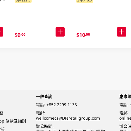
3件$22.5
2件$16.5
$9
$10
.00
.00
一般查詢
惠康
電話:
+852 2299 1133
電話:
務
電郵:
電郵:
wellcomecs@DFIretailgroup.com
onlin
App 條款及細則
辦公時間:
辦公時
政策