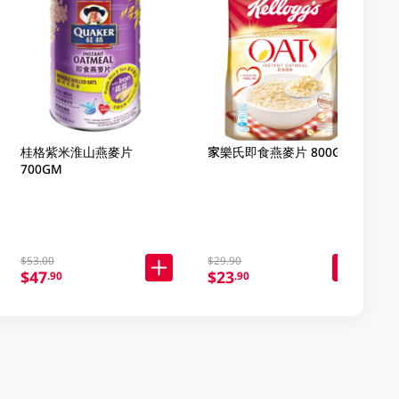
桂格紫米淮山燕麥片
家樂氏即食燕麥片 800GM
700GM
$53.00
$29.90
$47
$23
.90
.90