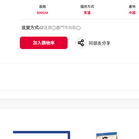
規格
儲存方式
產地
800GM
常溫
中國
送貨方式
送貨
門市自取
加入購物車
同朋友分享