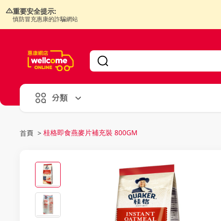
重要安全提示:
慎防冒充惠康的詐騙網站
V
alid Until 30 June 2026
分類
桂格即食燕麥片補充裝 800GM
首頁
>