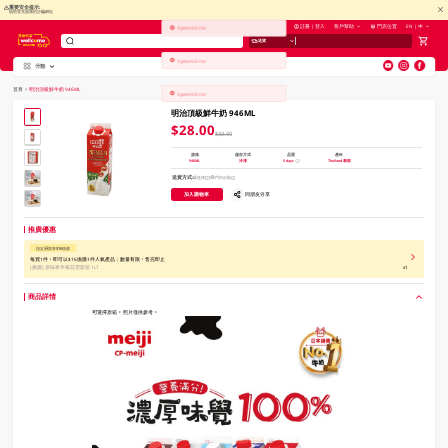
重要安全提示:
慎防冒充惠康的詐騙網站
註冊 | 登入
客戶幫助
門店位置
EN | 中
送貨
System Error
System Error
分類
V
alid Until 30 June 2026
首頁
>
明治頂級鮮牛奶 946ML
明治頂級鮮牛奶 946ML
$28.00
$33.00
規格
儲存方式
品質
產地
946ML
冷凍
5 days
Thailand 泰國
送貨方式
送貨
門市自取
加入購物車
同朋友分享
推廣優惠
指定分類享$16換購
每買1件，即可以$16換購1件人氣產品；數量有限，售完即止
[换購]
原味家作菊花雪梨茶 1LT
x1
商品詳情
可選擇原箱。 照片僅供參考。