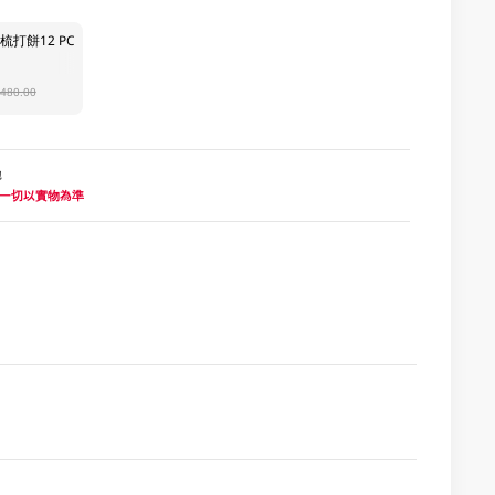
梳打餅12 PC
480.00
地
 一切以實物為準