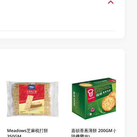
Meadows芝麻梳打餅
嘉頓香蔥薄餅 200GM (包裝
350GM
隨機發放)