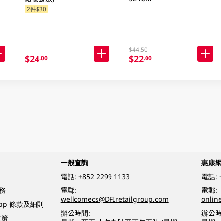
2件$30
$44.50
$24
$22
.00
.00
一般查詢
惠康
電話:
+852 2299 1133
電話:
務
電郵:
電郵:
wellcomecs@DFIretailgroup.com
onlin
App 條款及細則
辦公時間:
辦公時
政策