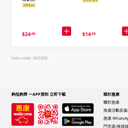
2件$18.5
2件$30
$24
$14
.00
.50
Item code: 362368
夠抵夠齊 一APP買到 立即下載
關於惠康
關於惠康
推廣活動及服
惠康 Whats
門市退/換貨