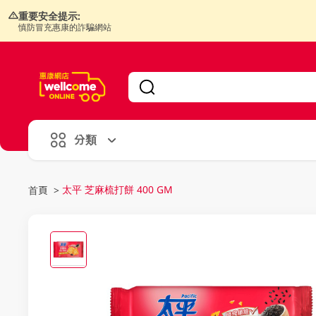
重要安全提示:
慎防冒充惠康的詐騙網站
V
alid Until 30 June 2026
分類
太平 芝麻梳打餅 400 GM
首頁
>