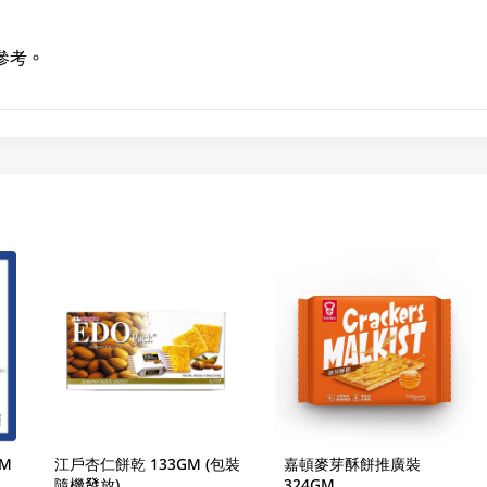
參考。
GM
江戶杏仁餅乾 133GM (包裝
嘉頓麥芽酥餅推廣裝
隨機發放)
324GM