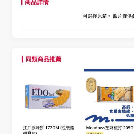
商品詳情
可選擇原箱。 照片僅供
同類商品推薦
江戶原味餅 172GM (包裝隨
Meadows芝麻梳打 205
機發放)