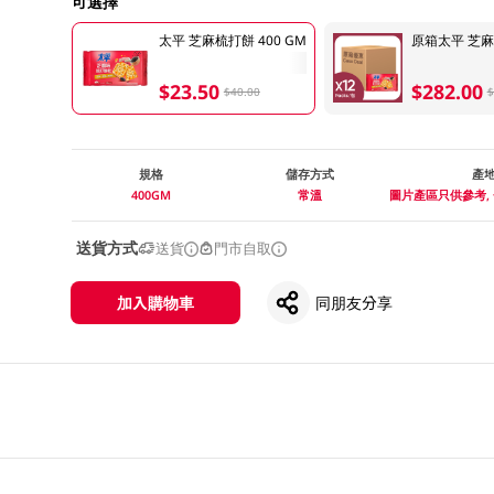
可選擇
太平 芝麻梳打餅 400 GM
原箱太平 芝麻
$23.50
$282.00
$40.00
$
規格
儲存方式
產
400GM
常溫
圖片產區只供參考,
送貨方式
送貨
門市自取
加入購物車
同朋友分享