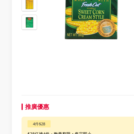
推廣優惠
4件$28
$28任揀4件；數量有限，售完即止