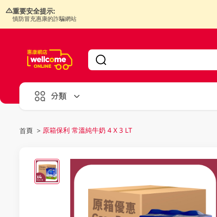
重要安全提示:
慎防冒充惠康的詐騙網站
V
alid Until 30 June 2026
分類
原箱保利 常溫純牛奶 4 X 3 LT
首頁
>