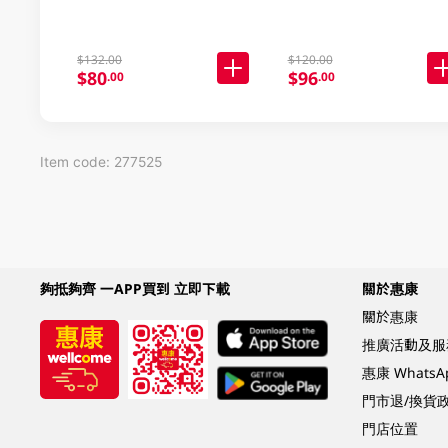
$132.00
$120.00
$80
$96
.00
.00
Item code: 277525
夠抵夠齊 一APP買到 立即下載
關於惠康
關於惠康
推廣活動及服
惠康 Whats
門市退/換貨
門店位置