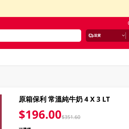
送貨
原箱保利 常溫純牛奶 4 X 3 LT
$196.00
$351.60