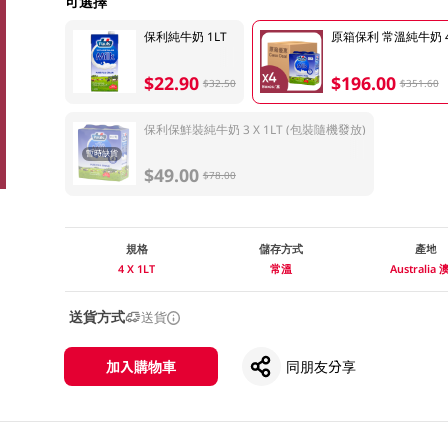
可選擇
保利純牛奶 1LT
原箱保利 常溫純牛奶 4 X
$22.90
$196.00
$32.50
$351.60
保利保鮮裝純牛奶 3 X 1LT (包裝隨機發放)
暫時缺貨
$49.00
$78.00
規格
儲存方式
產地
4 X 1LT
常溫
Australia
送貨方式
送貨
加入購物車
同朋友分享