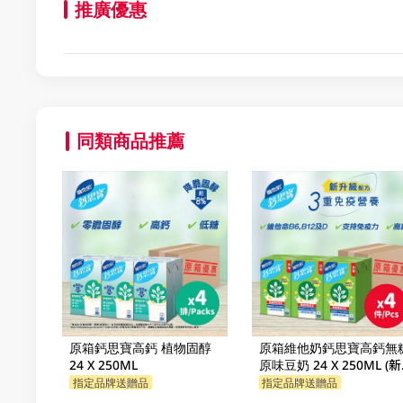
推廣優惠
同類商品推薦
原箱鈣思寶高鈣 植物固醇
原箱維他奶鈣思寶高鈣無
24 X 250ML
原味豆奶 24 X 250ML (
包裝隨機發貨)
指定品牌送贈品
指定品牌送贈品