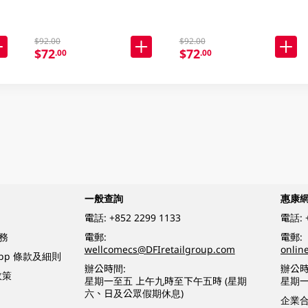
$92.00
$92.00
$72
$72
.00
.00
一般查詢
惠康
電話:
+852 2299 1133
電話:
務
電郵:
電郵:
wellcomecs@DFIretailgroup.com
onlin
App 條款及細則
辦公時間:
辦公時
政策
星期一至五 上午九時至下午五時 (星期
星期一
六、日及公眾假期休息)
企業