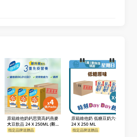
原箱維他奶鈣思寶高鈣燕麥
原箱維他奶 低糖豆奶六包裝
大豆飲品 24 X 250ML (新舊
24 X 250 ML
包裝隨機發貨)
指定品牌送贈品
指定品牌送贈品