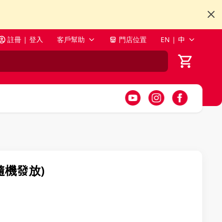
註冊 | 登入
客戶幫助
門店位置
EN | 中
裝隨機發放)