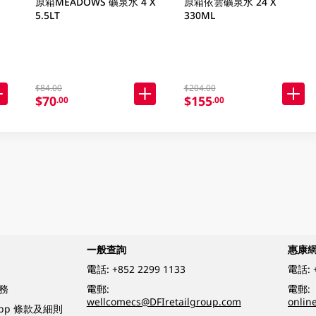
原箱MEADOWS 礦泉水 4 X
原箱依雲礦泉水 24 X
5.5LT
330ML
$84.00
$204.00
$70
$155
.00
.00
一般查詢
惠康
電話:
+852 2299 1133
電話:
務
電郵:
電郵:
wellcomecs@DFIretailgroup.com
onlin
App 條款及細則