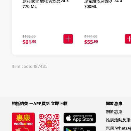
原箱飛雪 礦物質飲品24 X
原箱維他蒸餾水 24 X
770 ML
700ML
$192.00
$144.00
$61
$55
.00
.90
Item code: 187435
夠抵夠齊 一APP買到 立即下載
關於惠康
關於惠康
推廣活動及服
惠康 Whats