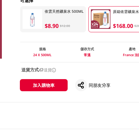
可選擇
依雲天然礦泉水 500ML
原箱依雲礦泉水 2
$8.90
$168.00
$12.00
$2
規格
儲存方式
產地
24 X 500ML
常溫
France 
送貨方式
送貨
加入購物車
同朋友分享