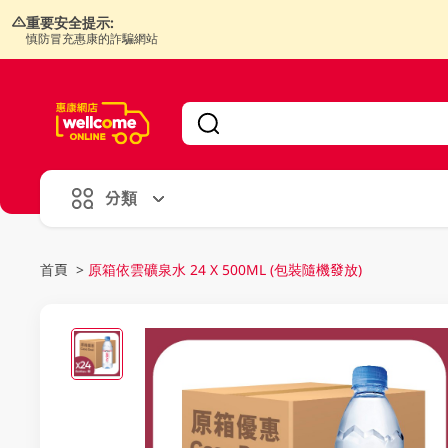
重要安全提示:
慎防冒充惠康的詐騙網站
V
alid Until 30 June 2026
分類
首頁
>
原箱依雲礦泉水 24 X 500ML (包裝隨機發放)