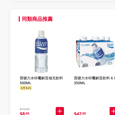
同類商品推薦
寶礦力水特電解質補充飲料
寶礦力水特電解質飲料 6 
500ML
350ML
6件$45
$10.50
$8
$42
.00
.00