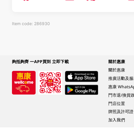
Item code: 286930
夠抵夠齊 一APP買到 立即下載
關於惠康
關於惠康
推廣活動及服
惠康 Whats
門市退/換貨
門店位置
牌照及許可證
加入我們