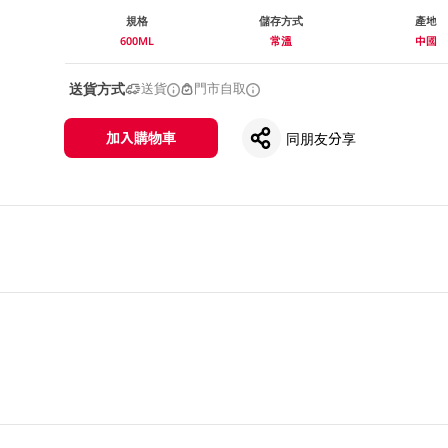
規格
儲存方式
產地
600ML
常溫
中國
送貨方式
送貨
門市自取
加入購物車
同朋友分享