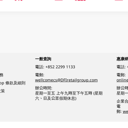
一般查詢
惠康
電話:
+852 2299 1133
電話:
務
電郵:
電郵:
wellcomecs@DFIretailgroup.com
onlin
App 條款及細則
辦公時間:
辦公時
政策
星期一至五 上午九時至下午五時 (星期
星期一
六、日及公眾假期休息)
企業
電
郵:
we