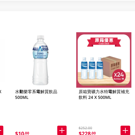
X
水動樂零系電解質飲品
原箱寶礦力水特電解質補充
500ML
飲料 24 X 500ML
$252.00
$10
$228
.00
.00