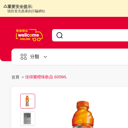
重要安全提示:
慎防冒充惠康的詐騙網站
V
alid Until 30 June 2026
分類
佳得樂橙味飲品 600ML
首頁
>