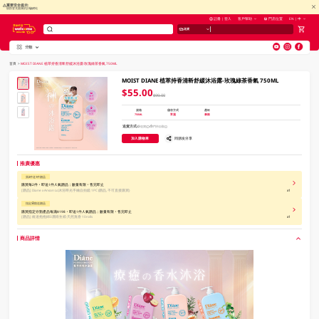
重要安全提示:
慎防冒充惠康的詐騙網站
註冊 | 登入
客戶幫助
門店位置
EN | 中
送貨
分類
V
alid Until 30 June 2026
首頁
>
MOIST DIANE 植萃持香清新舒緩沐浴露-玫瑰綠茶香氣 750ML
MOIST DIANE 植萃持香清新舒緩沐浴露-玫瑰綠茶香氣 750ML
$55.00
$99.00
規格
儲存方式
產地
750ML
常溫
泰國
送貨方式
送貨
門市自取
加入購物車
同朋友分享
推廣優惠
買2件送1件贈品
購買每2件，即送1件人氣贈品；數量有限，售完即止
[贈品]
Diane x Anson Lo沐浴時光手繪自拍鏡 1PC (贈品, 不可直接購買)
x1
指定分類送贈品
購買指定分類產品每滿$198，即送1件人氣贈品；數量有限，售完即止
[贈品]
維達抱抱綿3層衛生紙-天然無香 10rolls
x1
商品詳情