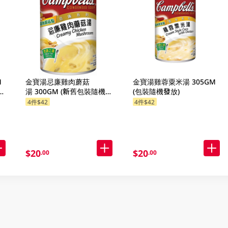
M
金寶湯忌廉雞肉蘑菇
金寶湯雞蓉粟米湯 305GM
隨
湯 300GM (新舊包裝隨機發
(包裝隨機發放)
貨) (包裝隨機發放)
4件$42
4件$42
$20
$20
.00
.00