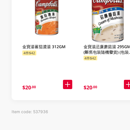
金寶湯蕃茄濃湯 312GM
金寶湯忌廉蘑菇湯 295G
(新舊包裝隨機發貨) (包裝
4件$42
機發放)
4件$42
$20
$20
.00
.00
Item code: 537936