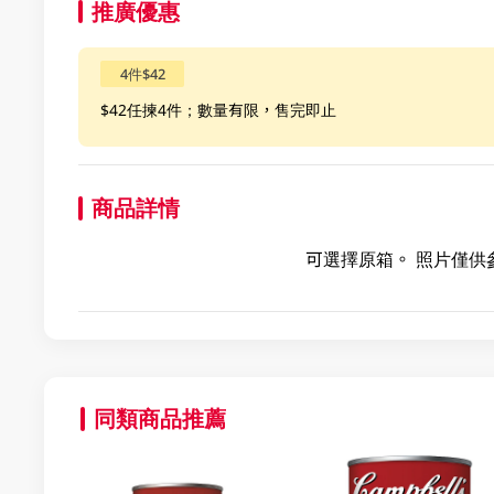
推廣優惠
4件$42
$42任揀4件；數量有限，售完即止
商品詳情
可選擇原箱。 照片僅供
同類商品推薦