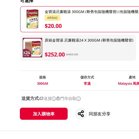
可選擇
金寶湯忌廉雞湯 300GM (新舊包裝隨機發貨) (包裝隨機發
4件$42
$20.00
原箱金寶湯 忌廉雞湯24 X 300GM (新舊包裝隨機發貨)
$252.00
$480.00
規格
儲存方式
產地
300GM
常溫
Malaysia 
送貨方式
送貨
門市自取
加入購物車
同朋友分享