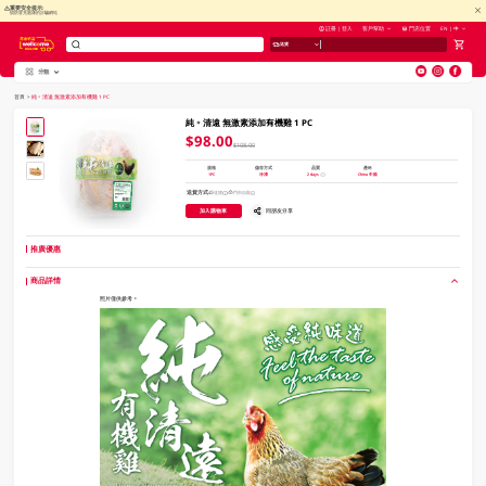
重要安全提示:
慎防冒充惠康的詐騙網站
註冊 | 登入
客戶幫助
門店位置
EN | 中
送貨
分類
V
alid Until 30 June 2026
首頁
>
純。清遠 無激素添加有機雞 1 PC
純。清遠 無激素添加有機雞 1 PC
$98.00
$108.00
規格
儲存方式
品質
產地
1PC
冷凍
2 days
China 中國
送貨方式
送貨
門市自取
加入購物車
同朋友分享
推廣優惠
商品詳情
照片僅供參考。