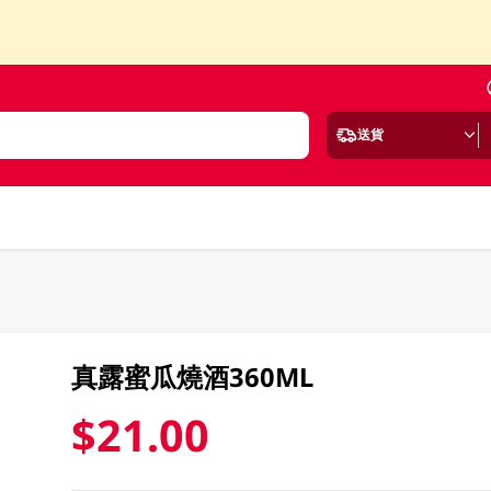
送貨
真露蜜瓜燒酒360ML
$21.00