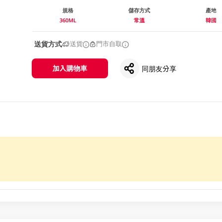
規格
儲存方式
產地
360ML
常溫
韓國
送貨方式
送貨
門市自取
加入購物車
同朋友分享