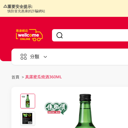
重要安全提示:
慎防冒充惠康的詐騙網站
V
alid Until 30 June 2026
分類
真露蜜瓜燒酒360ML
首頁
>