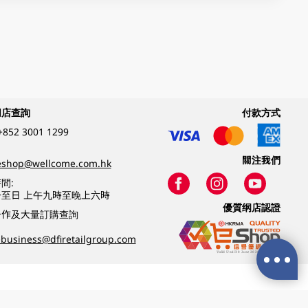
網店查詢
付款方式
+852 3001 1299
關注我們
eshop@wellcome.com.hk
間:
至日 上午九時至晚上六時
優質纲店認證
合作及大量訂購查詢
business@dfiretailgroup.com
條款及細則
|
私隱政策
|
DFI零售集團