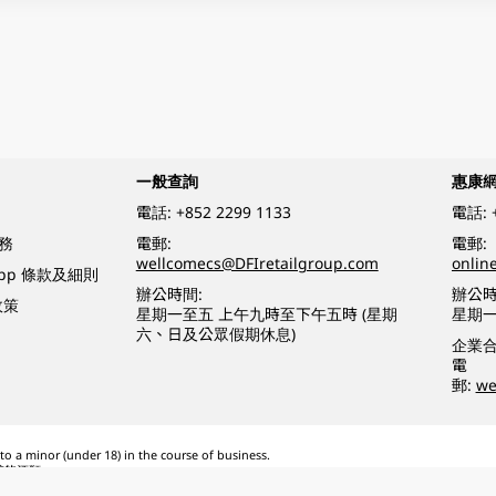
一般查詢
惠康
電話:
+852 2299 1133
電話:
務
電郵:
電郵:
wellcomecs@DFIretailgroup.com
onlin
App 條款及細則
辦公時間:
辦公時
政策
星期一至五 上午九時至下午五時 (星期
星期一
六、日及公眾假期休息)
企業
電
郵:
we
o a minor (under 18) in the course of business.
醉的酒類。