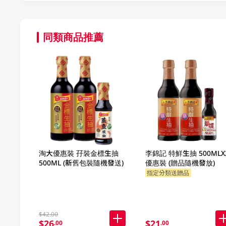
同類商品推薦
淘大優惠裝 孖裝金標生抽
李錦記 特鮮生抽 500MLX
500ML (新舊包裝隨機發送)
優惠裝 (贈品隨機發放)
指定分類送贈品
$42.00
$26
$21
.00
.00