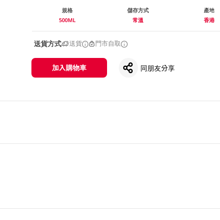
規格
儲存方式
產地
500ML
常溫
香港
送貨方式
送貨
門市自取
加入購物車
同朋友分享