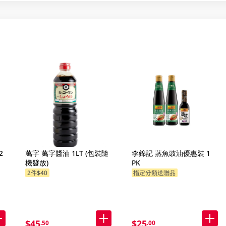
2
萬字 萬字醬油 1LT (包裝隨
李錦記 蒸魚豉油優惠裝 1
機發放)
PK
2件$40
指定分類送贈品
$45
$25
.50
.00