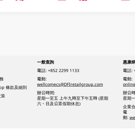
一般查詢
惠康
電話:
+852 2299 1133
電話:
務
電郵:
電郵:
wellcomecs@DFIretailgroup.com
onlin
App 條款及細則
辦公時間:
辦公時
政策
星期一至五 上午九時至下午五時 (星期
星期一
六、日及公眾假期休息)
企業
電
郵:
we