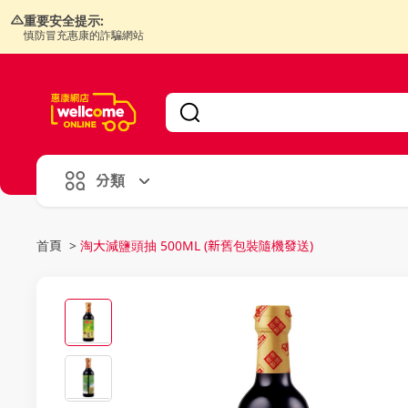
重要安全提示:
慎防冒充惠康的詐騙網站
V
alid Until 30 June 2026
分類
首頁
>
淘大減鹽頭抽 500ML (新舊包裝隨機發送)