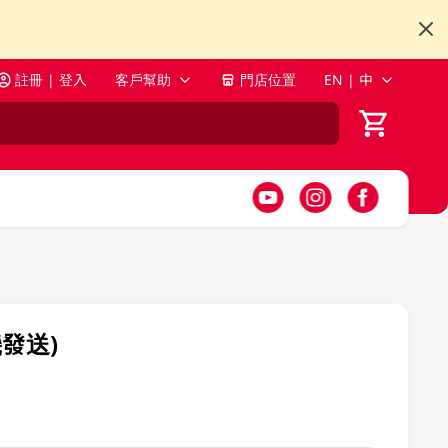
註冊 | 登入
客戶幫助
門店位置
EN | 中
機發送)