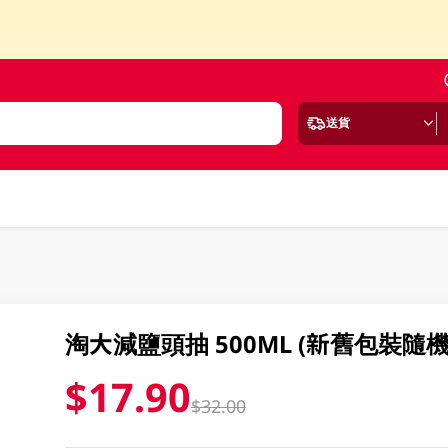
送貨
淘大減鹽頭抽 500ML (新舊包裝隨
$17.90
$32.00