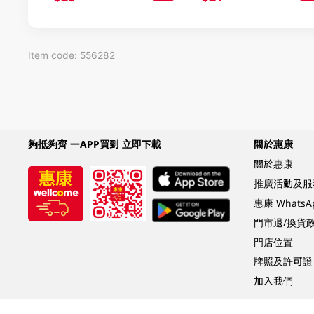
Item code: 556282
夠抵夠齊 一APP買到 立即下載
關於惠康
關於惠康
推廣活動及服
惠康 Whats
門市退/換貨
門店位置
牌照及許可證
加入我們