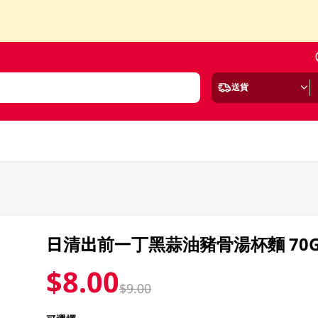
送貨
日清出前一丁黑蒜油豬骨湯杯麵 70
$8.00
$9.00