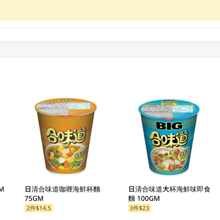
M
日清合味道咖喱海鮮杯麵
日清合味道大杯海鮮味即食
75GM
麵 100GM
2件$14.5
3件$23