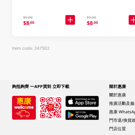
$9.00
$9.00
$8
$8
.00
.00
Item code: 247502
夠抵夠齊 一APP買到 立即下載
關於惠康
關於惠康
推廣活動及服
惠康 Whats
門市退/換貨
門店位置