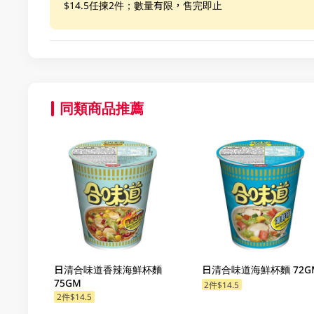
$14.5任揀2件；數量有限，售完即止
同類商品推薦
日清合味道香辣海鮮杯麵
日清合味道海鮮杯麵 72G
75GM
2件$14.5
2件$14.5