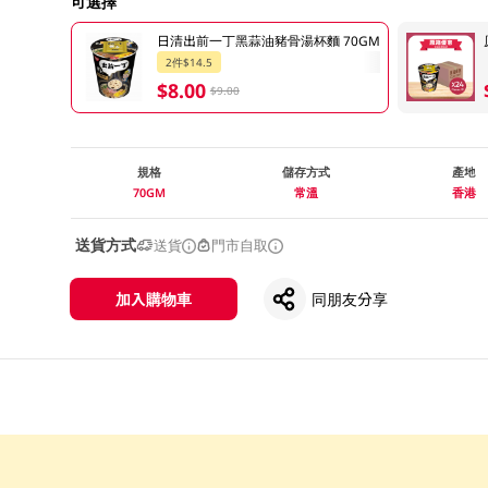
可選擇
日清出前一丁黑蒜油豬骨湯杯麵 70GM
2件$14.5
$8.00
$9.00
規格
儲存方式
產地
70GM
常溫
香港
送貨方式
送貨
門市自取
加入購物車
同朋友分享