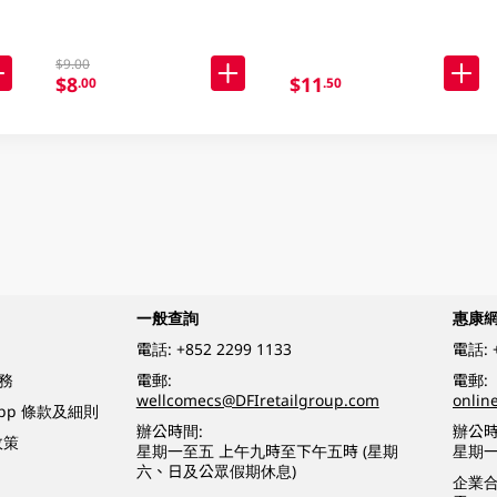
$9.00
$8
$11
.00
.50
一般查詢
惠康
電話:
+852 2299 1133
電話:
務
電郵:
電郵:
wellcomecs@DFIretailgroup.com
onlin
App 條款及細則
辦公時間:
辦公時
政策
星期一至五 上午九時至下午五時 (星期
星期一
六、日及公眾假期休息)
企業