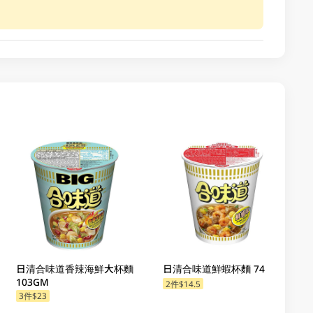
日清合味道香辣海鮮大杯麵
日清合味道鮮蝦杯麵 74GM
103GM
2件$14.5
3件$23