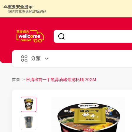
重要安全提示:
慎防冒充惠康的詐騙網站
V
alid Until 30 June 2026
分類
首頁
>
日清出前一丁黑蒜油豬骨湯杯麵 70GM