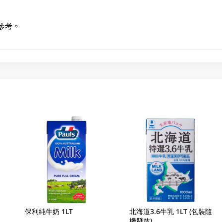
參考。
保利純牛奶 1LT
北海道3.6牛乳 1LT (包裝隨
機發放)