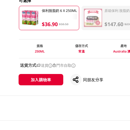
可選擇
保利脫脂奶 6 X 250ML
原箱保利 脫脂奶 2
暫時缺貨
$36.90
$147.60
$58.50
$23
規格
儲存方式
產地
250ML
常溫
Australia
送貨方式
送貨
門市自取
加入購物車
同朋友分享