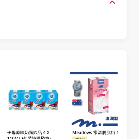
子母原味奶類飲品 4 X
Meadows 常溫脫脂奶 1LT
110ML (包裝隨機發放)