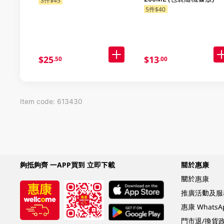
3件$45
5件$40
$25
$13
.50
.00
Item code: 613430
夠抵夠齊 一APP買到 立即下載
關於惠康
關於惠康
推廣活動及服
惠康 Whats
門市退/換貨