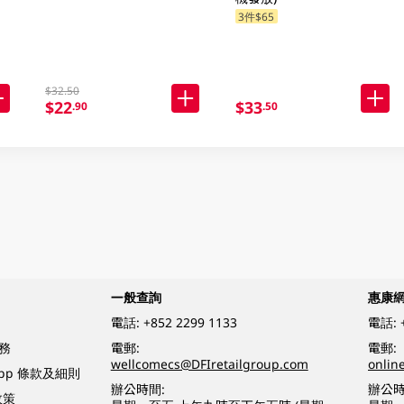
3件$65
$32.50
$22
$33
.90
.50
一般查詢
惠康
電話:
+852 2299 1133
電話:
務
電郵:
電郵:
wellcomecs@DFIretailgroup.com
onlin
App 條款及細則
辦公時間:
辦公時
政策