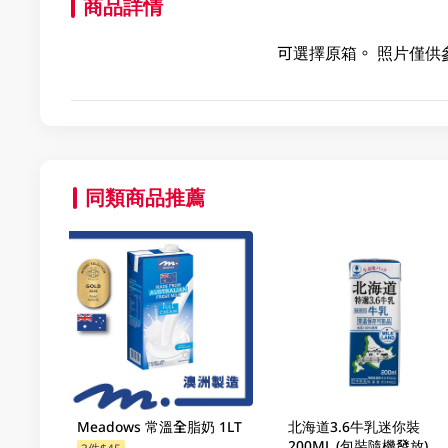
商品詳情
可選擇原箱。 照片僅供
同類商品推薦
Meadows 常溫全脂奶 1LT
北海道3.6牛乳迷你裝
200ML (包裝隨機發放)