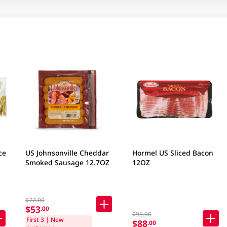
ce
US Johnsonville Cheddar
Hormel US Sliced Bacon
Smoked Sausage 12.7OZ
12OZ
$72.00
$53
.00
$95.00
First 3 | New
$88
.00