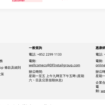
customer
一般查詢
惠康
電話:
+852 2299 1133
電話:
務
電郵:
電郵:
wellcomecs@DFIretailgroup.com
onlin
App 條款及細則
辦公時間:
辦公時
政策
星期一至五 上午九時至下午五時 (星期
星期一
六、日及公眾假期休息)
企業
電
郵:
we