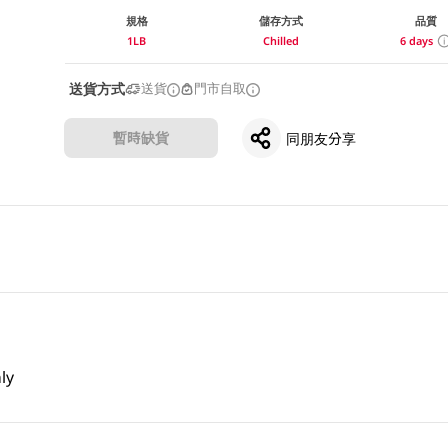
規格
儲存方式
品質
1LB
Chilled
6 days
送貨方式
送貨
門市自取
暫時缺貨
同朋友分享
ly