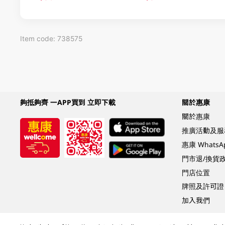
Item code: 738575
夠抵夠齊 一APP買到 立即下載
關於惠康
關於惠康
推廣活動及服
惠康 Whats
門市退/換貨
門店位置
牌照及許可證
加入我們