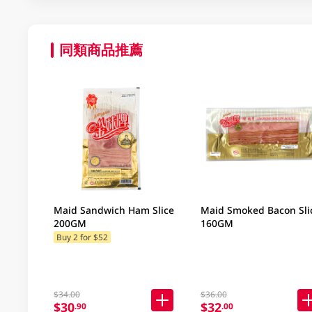
同類商品推薦
Maid Sandwich Ham Slice
Maid Smoked Bacon Sli
200GM
160GM
Buy 2 for $52
$34.00
$36.00
$30
$32
.90
.00