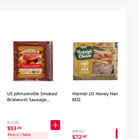
US Johnsonville Smoked
Hormel US Honey Ham
Bratwurst Sausage
8OZ
12.7OZ
$72.00
$53
.00
$85.00
First 3 | New
$72
.00