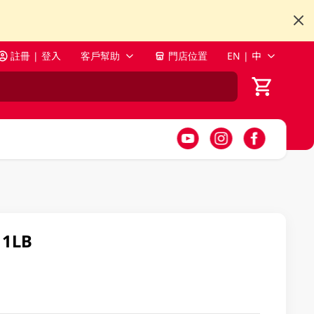
註冊 | 登入
客戶幫助
門店位置
EN | 中
 1LB