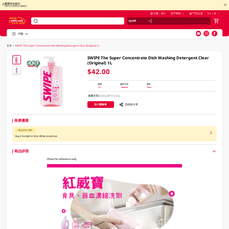
重要安全提示:
慎防冒充惠康的詐騙網站
註冊 | 登入
客戶幫助
門店位置
EN | 中
送貨
分類
V
alid Until 30 June 2026
首頁
>
SWIPE The Super Concentrate Dish Washing Detergent Clear (Original) 1L
SWIPE The Super Concentrate Dish Washing Detergent Clear
(Original) 1L
$42.00
規格
儲存方式
產地
1LT
Ambient
China
送貨方式
送貨
門市自取
加入購物車
同朋友分享
推廣優惠
Buy 2 for $56
Buy 2 item(s) for $56, While stocks last.
商品詳情
Photo for reference only